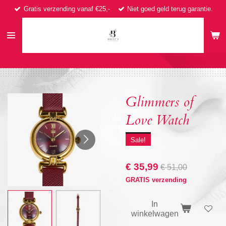
Gratis verzending vanaf €25,-
Niet goed geld terug garantie.
Ga
direct
naar
de
hoofdinhoud
Glimmers of
Love Watch
Sale!
€ 35,99
€ 51,00
GRATIS verzending
In
winkelwagen