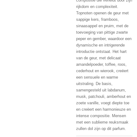
compositie die verleidt door zijn
rijkdom en complexiteit.
Topnoten openen de geur met
sappige kers, framboos,
sinaasappel en pruim, met de
toevoeging van pittige zwarte
peper en gember, waardoor een
dynamische en intrigerende
introductie ontstaat. Het hart
van de geur, met delicaat
amandelpoeder, toffee, roos,
cederhout en wierook, creëert
een sensuele en warme
uitstraling. De basis,
samengesteld uit labdanum,
musk, patchouli, amberhout en
zoete vanille, voegt diepte toe
en creëert een harmonieuze en
intense compositie. Mensen
met een sublieme reuksmaak
zullen dol zijn op dit parfum.