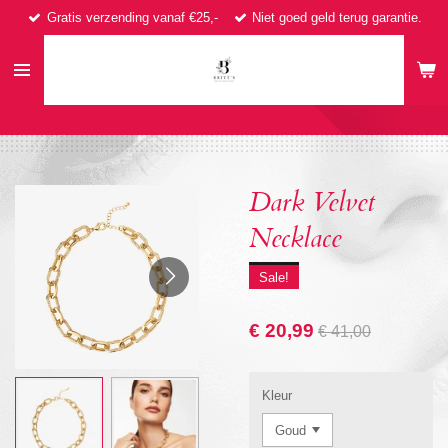
Gratis verzending vanaf €25,-
Niet goed geld terug garantie.
Ga
direct
naar
de
hoofdinhoud
Dark Velvet
Necklace
Sale!
€ 20,99
€ 41,00
Kleur