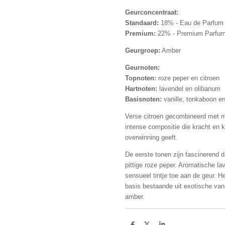
Geurconcentraat:
Standaard:
18% - Eau de Parfum
Premium:
22% - Premium Parfu
Geurgroep:
Amber
Geurnoten:
Topnoten:
roze peper en citroen
Hartnoten:
lavendel en olibanum
Basisnoten:
vanille, tonkaboon e
Verse citroen gecombineerd met m
intense compositie die kracht en k
overwinning geeft.
De eerste tonen zijn fascinerend d
pittige roze peper. Aromatische l
sensueel tintje toe aan de geur. 
basis bestaande uit exotische van
amber.