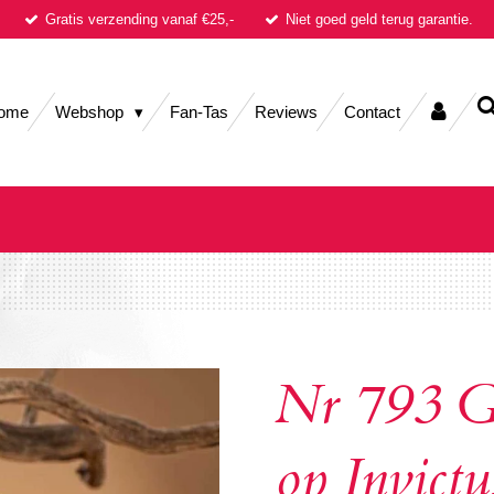
Gratis verzending vanaf €25,-
Niet goed geld terug garantie.
ome
Webshop
Fan-Tas
Reviews
Contact
Nr 793 Ge
op Invictu