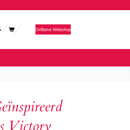
Oriflame Webshop
ïnspireerd
s Victory