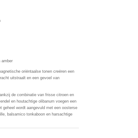
m
n amber
agnetische oriëntaalse tonen creëren een
racht uitstraalt en een gevoel van
ankzij de combinatie van frisse citroen en
avendel en houtachtige olibanum voegen een
Het geheel wordt aangevuld met een oosterse
ille, balsamico tonkaboon en harsachtige