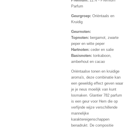
Premium:
22% - Premium
Parfum
Geurgroep:
Oriëntaals en
Kruidig
Geurnoten:
Topnoten:
bergamot, zwarte
peper en witte peper
Hartnoten:
ceder en salie
Basisnoten:
tonkaboon,
amberhout en cacao
Oriëntaalse tonen en kruidige
aroma's, deze combinatie kan
een geweldig effect geven waar
je je neus moeilijk van kunt
losmaken. Glantier 782 parfum
is een geur voor Hem die op
verfijnde wijze verschillende
mannelijke
karaktereigenschappen
benadrukt. De compositie