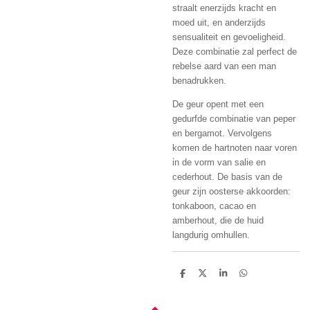
straalt enerzijds kracht en
moed uit, en anderzijds
sensualiteit en gevoeligheid.
Deze combinatie zal perfect de
rebelse aard van een man
benadrukken.
De geur opent met een
gedurfde combinatie van peper
en bergamot. Vervolgens
komen de hartnoten naar voren
in de vorm van salie en
cederhout. De basis van de
geur zijn oosterse akkoorden:
tonkaboon, cacao en
amberhout, die de huid
langdurig omhullen.
D
D
S
D
e
e
h
e
l
e
a
l
e
l
r
e