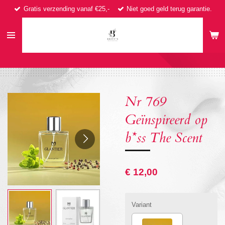
Gratis verzending vanaf €25,-
Niet goed geld terug garantie.
Ga
direct
naar
de
hoofdinhoud
Nr 769
Geïnspireerd op
b*ss The Scent
€ 12,00
Variant