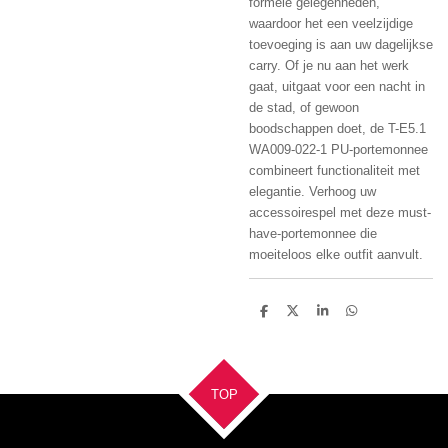
formele gelegenheden,
waardoor het een veelzijdige
toevoeging is aan uw dagelijkse
carry. Of je nu aan het werk
gaat, uitgaat voor een nacht in
de stad, of gewoon
boodschappen doet, de T-E5.1
WA009-022-1 PU-portemonnee
combineert functionaliteit met
elegantie. Verhoog uw
accessoirespel met deze must-
have-portemonnee die
moeiteloos elke outfit aanvult.
D
D
S
D
e
e
h
e
l
e
a
l
e
l
r
e
n
e
n
TOP