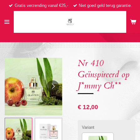
Gratis verzending vanaf €25,-
Niet goed geld terug garantie.
Ga
direct
naar
de
hoofdinhoud
Nr 410
Geïnspireerd op
J*mmy Ch**
€ 12,00
Variant