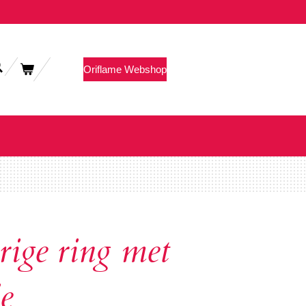
Oriflame Webshop
ige ring met
je