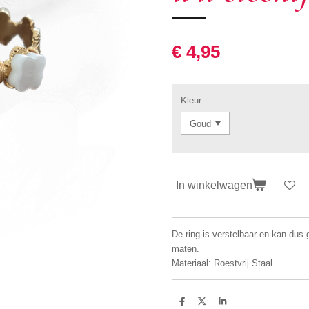
€ 4,95
Kleur
In winkelwagen
De ring is verstelbaar en kan dus 
maten.
Materiaal: Roestvrij Staal
D
D
S