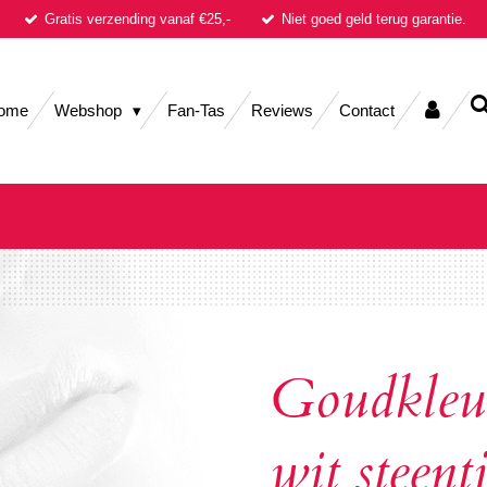
Gratis verzending vanaf €25,-
Niet goed geld terug garantie.
ome
Webshop
Fan-Tas
Reviews
Contact
Goudkleur
wit steent