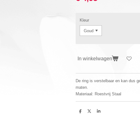
Kleur
In winkelwagen
De ring is verstelbaar en kan dus g
maten.
Materiaal: Roestvrij Staal
D
D
S
e
e
h
l
e
a
e
l
r
n
e