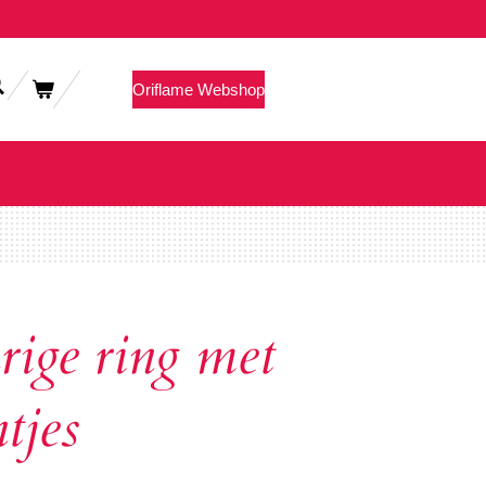
Oriflame Webshop
ige ring met
ntjes