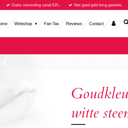
Gratis verzending vanaf €25,-
Niet goed geld terug garantie.
ome
Webshop
Fan-Tas
Reviews
Contact
Goudkleur
witte stee