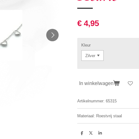
€ 4,95
Kleur
In winkelwagen
Artikelnummer:
65315
Materiaal: Roestvrij staal
D
D
S
e
e
h