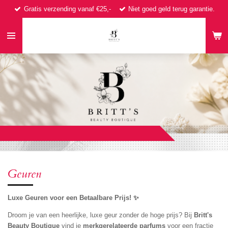
Gratis verzending vanaf €25,-
Niet goed geld terug garantie.
Ga
direct
naar
de
hoofdinhoud
Geuren
Luxe Geuren voor een Betaalbare Prijs! ✨
Droom je van een heerlijke, luxe geur zonder de hoge prijs? Bij
Britt's
Beauty Boutique
vind
je
merkgerelateerde parfums
voor
een
fractie