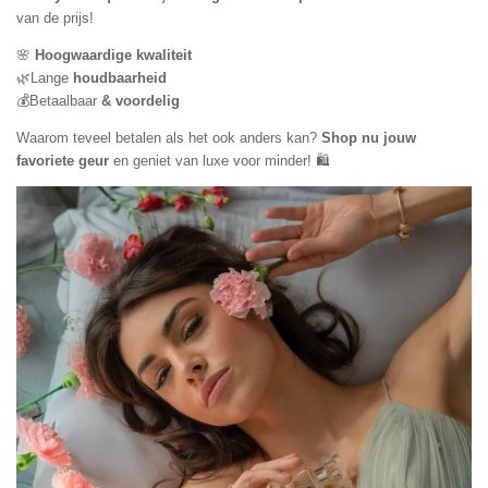
van
de
prijs
!
🌸
Hoogwaardige kwaliteit
🌿Lange
houdbaarheid
💰Betaalbaar
& voordelig
Waarom teveel betalen als het ook anders kan?
Shop nu jouw
favoriete geur
en
geniet
van luxe voor minder! 🛍️